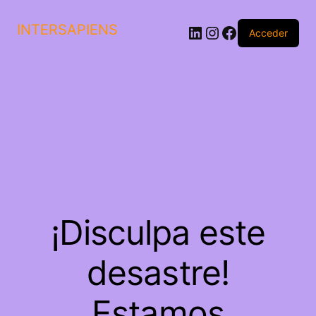
Saltar
al
INTERSAPIENS
LinkedIn
Instagram
Facebook
Acceder
contenido
¡Disculpa este
desastre!
Estamos